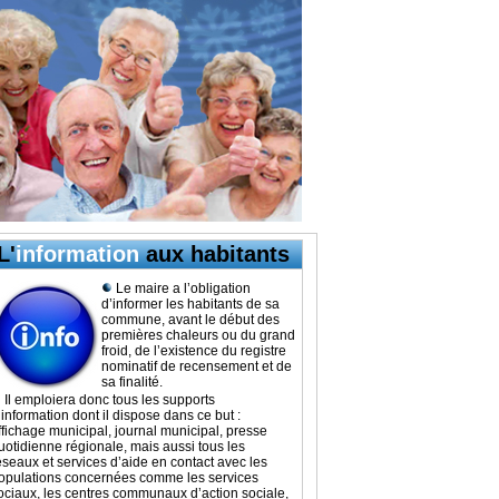
L'
information
aux habitants
Le maire a l’obligation
d’informer les habitants de sa
commune, avant le début des
premières chaleurs ou du grand
froid, de l’existence du registre
nominatif de recensement et de
sa finalité.
Il emploiera donc tous les supports
’information dont il dispose dans ce but :
ffichage municipal, journal municipal, presse
uotidienne régionale, mais aussi tous les
éseaux et services d’aide en contact avec les
opulations concernées comme les services
ociaux, les centres communaux d’action sociale,