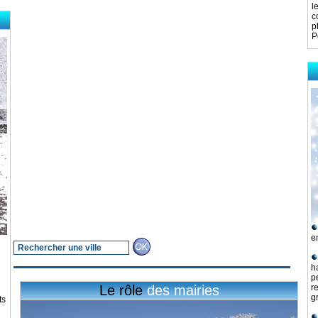
l
c
p
P
e
h
p
Le rôle
des mairies
r
g
ts