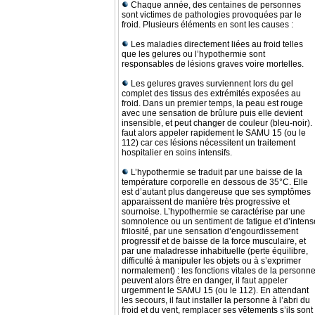
Chaque année, des centaines de personnes
sont victimes de pathologies provoquées par le
froid. Plusieurs éléments en sont les causes :
Les maladies directement liées au froid telles
que les gelures ou l’hypothermie sont
responsables de lésions graves voire mortelles.
Les gelures graves surviennent lors du gel
complet des tissus des extrémités exposées au
froid. Dans un premier temps, la peau est rouge
avec une sensation de brûlure puis elle devient
insensible, et peut changer de couleur (bleu-noir). I
faut alors appeler rapidement le SAMU 15 (ou le
112) car ces lésions nécessitent un traitement
hospitalier en soins intensifs.
L’hypothermie se traduit par une baisse de la
température corporelle en dessous de 35°C. Elle
est d’autant plus dangereuse que ses symptômes
apparaissent de manière très progressive et
sournoise. L’hypothermie se caractérise par une
somnolence ou un sentiment de fatigue et d’intens
frilosité, par une sensation d’engourdissement
progressif et de baisse de la force musculaire, et
par une maladresse inhabituelle (perte équilibre,
difficulté à manipuler les objets ou à s’exprimer
normalement) : les fonctions vitales de la personn
peuvent alors être en danger, il faut appeler
urgemment le SAMU 15 (ou le 112). En attendant
les secours, il faut installer la personne à l’abri du
froid et du vent, remplacer ses vêtements s’ils sont