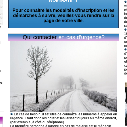
NOMINATIF ?
v
Pour connaitre les modalités d'inscription et les
c
h
démarches à suivre, veuillez-vous rendre sur la
d
page de votre ville.
d
r
e
1
Qui contacter
en cas d’urgence?
d
q
i.
m
d
p
e
c
p
n
d
es
En cas de besoin, il est utile de connaître les numéros à appeler en
urgence. Il faut donc les noter et les laisser toujours au même endroit,
(par exemple, à côté du téléphone).
La première personne à joindre en cas de malaise est le médecin