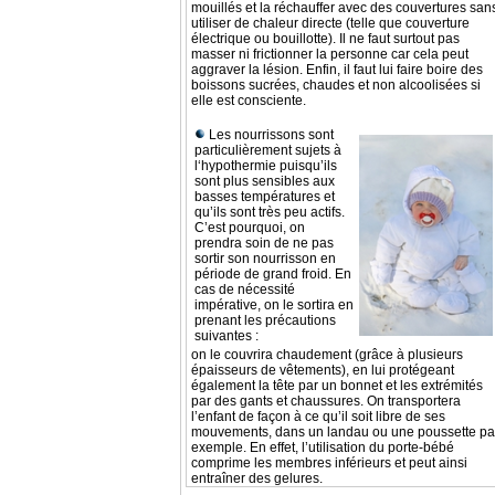
mouillés et la réchauffer avec des couvertures san
utiliser de chaleur directe (telle que couverture
électrique ou bouillotte). Il ne faut surtout pas
masser ni frictionner la personne car cela peut
aggraver la lésion. Enfin, il faut lui faire boire des
boissons sucrées, chaudes et non alcoolisées si
elle est consciente.
Les nourrissons sont
particulièrement sujets à
l‘hypothermie puisqu’ils
sont plus sensibles aux
basses températures et
qu’ils sont très peu actifs.
C’est pourquoi, on
prendra soin de ne pas
sortir son nourrisson en
période de grand froid. En
cas de nécessité
impérative, on le sortira en
prenant les précautions
suivantes :
on le couvrira chaudement (grâce à plusieurs
épaisseurs de vêtements), en lui protégeant
également la tête par un bonnet et les extrémités
par des gants et chaussures. On transportera
l’enfant de façon à ce qu’il soit libre de ses
mouvements, dans un landau ou une poussette pa
exemple. En effet, l’utilisation du porte-bébé
comprime les membres inférieurs et peut ainsi
entraîner des gelures.