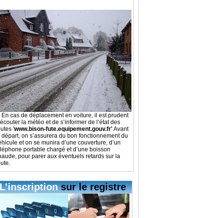
En cas de déplacement en voiture, il est prudent
’écouter la météo et de s’informer de l’état des
utes '
www.bison-fute.equipement.gouv.fr
'
Avant
e départ, on s’assurera du bon fonctionnement du
éhicule et on se munira d’une couverture, d’un
éléphone portable chargé et d’une boisson
haude, pour parer aux éventuels retards sur la
oute.
L’inscription
sur le registre