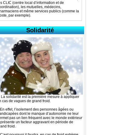
es CLIC (centre local d’information et de
oordination), les mutuelles, médecins,
harmaciens et même services publics (comme la
oste, par exemple).
Solidarité
La solidarité est la première mesure à appliquer
n cas de vagues de grand froid.
En effet, l’isolement des personnes âgées ou
andicapées dont le manque d’autonomie ne leur
ermet pas un lien fréquent avec le monde extérieur
eprésente un facteur aggravant en période de
rand froid.
C’est pourquoi il faudra, en cas de froid extrème,