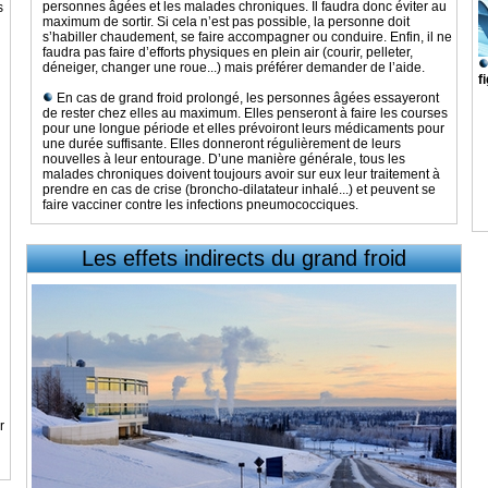
personnes âgées et les malades chroniques. Il faudra donc éviter au
s
maximum de sortir. Si cela n’est pas possible, la personne doit
s’habiller chaudement, se faire accompagner ou conduire. Enfin, il ne
faudra pas faire d’efforts physiques en plein air (courir, pelleter,
déneiger, changer une roue...) mais préférer demander de l’aide.
f
En cas de grand froid prolongé, les personnes âgées essayeront
de rester chez elles au maximum. Elles penseront à faire les courses
pour une longue période et elles prévoiront leurs médicaments pour
une durée suffisante. Elles donneront régulièrement de leurs
nouvelles à leur entourage. D’une manière générale, tous les
malades chroniques doivent toujours avoir sur eux leur traitement à
prendre en cas de crise (broncho-dilatateur inhalé...) et peuvent se
faire vacciner contre les infections pneumococciques.
Les effets indirects
du grand froid
r