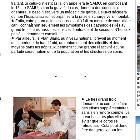
traitant. Si celui-ci n’est pas là, on appellera le SAMU, en composant
le 15. Le SAMU, selon la gravité du cas, donnera des conseils et
orientera, si besoin est, vers un médecin de garde. Celui-ci décidera
ou non l’hospitalisation et organisera la prise en charge vers l’hôpital.
Enfin, votre pharmacien est aussi tout à fait en mesure de vous aider
car il connaît non seulement les symptômes des pathologies liés au
grand froid, mais aussi les services d’entraide et de secours. N’hésitez
pas à lui demander conseil.
Par ailleurs, le Plan Blanc, au niveau national, prévoit au moment
de la période de frand froid, un renforcement des effectifs et des
moyens dans les hôpitaux, permettant une grande réactivité et une
parfaite coordination entre la population et les structures de soins.
l
LIENS UTILES
Sante.Gouv.fr
Info Trafic
Meteo France
-
-
d
ro
l
L’aggravation de maladies préexistantes
v
t
e
Le très grand froid
c
demande au corps de faire
r
des efforts supplémentaires
sans s’en rendre compte. Le
cœur bat alors plus vite pour
e
éviter que le corps se
refroidisse. Cela peut donc
être dangereux pour les