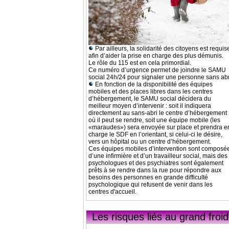
Par ailleurs, la solidarité des citoyens est requis
afin d’aider la prise en charge des plus démunis.
Le rôle du 115 est en cela primordial.
Ce numéro d’urgence permet de joindre le SAMU
social 24h/24 pour signaler une personne sans abr
En fonction de la disponibilité des équipes
mobiles et des places libres dans les centres
d’hébergement, le SAMU social décidera du
meilleur moyen d’intervenir : soit il indiquera
directement au sans-abri le centre d’hébergement
où il peut se rendre, soit une équipe mobile (les
«maraudes») sera envoyée sur place et prendra e
charge le SDF en l’orientant, si celui-ci le désire,
vers un hôpital ou un centre d’hébergement.
Ces équipes mobiles d’intervention sont composé
d’une infirmière et d’un travailleur social, mais des
psychologues et des psychiatres sont également
prêts à se rendre dans la rue pour répondre aux
besoins des personnes en grande difficulté
psychologique qui refusent de venir dans les
centres d'accueil.
Les risques liés
au grand froid