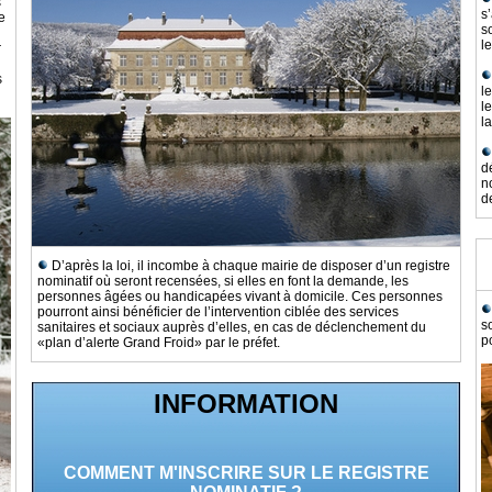
s
s
e
s
l
r
s
l
l
la
d
n
d
D’après la loi, il incombe à chaque mairie de disposer d’un registre
nominatif où seront recensées, si elles en font la demande, les
personnes âgées ou handicapées vivant à domicile. Ces personnes
pourront ainsi bénéficier de l’intervention ciblée des services
s
sanitaires et sociaux auprès d’elles, en cas de déclenchement du
p
«plan d’alerte Grand Froid» par le préfet.
INFORMATION
COMMENT M'INSCRIRE SUR LE REGISTRE