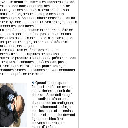
Avant le début de l’hiver, il est indispensable de
érifier le bon fonctionnement des appareils de
hauffage et des bouches d’aération dans son
abitat. En effet, beaucoup trop d’accidents
omestiques surviennent malheureusement du fait
e leur dysfonctionnement. On veillera également à
amoner les cheminées.
La température ambiante intérieure doit être de
9°C. On s’appliquera à ne pas surchauffer afin
’éviter les risques d’incendie et d’intoxication, et
uel que soit le temps, on pensera à aérer sa
aison une fois par jour.
En cas de froid extrême, des coupures
’électricité ou des ruptures de canalisation
euvent se produire. Il faudra donc prévoir de l’eau
t des plats instantanés ne nécessitant pas de
uisson. Dans ces situations particulières, les
ersonnes isolées ou malades peuvent demander
e l’aide auprès de leur mairie.
Quand l’alerte grand
froid est lancée, on évitera
au maximum de sortir de
chez soi. Si on doit malgré
tout sortir, on s’habillera
chaudement en protégeant
particulièrement la tête, le
cou, les pieds et les mains.
Le nez et la bouche devront
également bien être
couverts pour respirer
moins d’air froid.