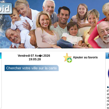
Vendredi 07 Ao�t 2026
Ajouter au favoris
19:05:29
d
a
q
r
p
s